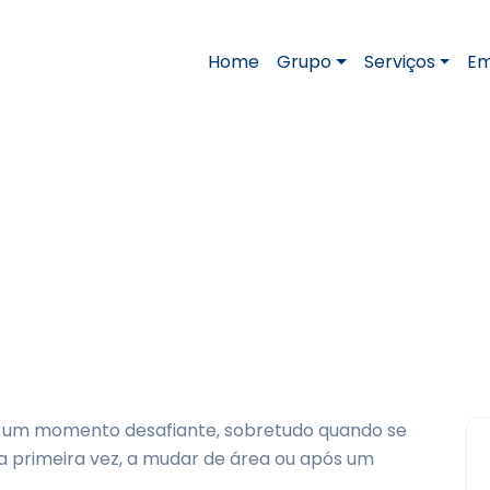
Home
Grupo
Serviços
Em
 procurar emprego (e
çar a procurar emprego (e onde procurar)
r um momento desafiante, sobretudo quando se
a primeira vez, a mudar de área ou após um