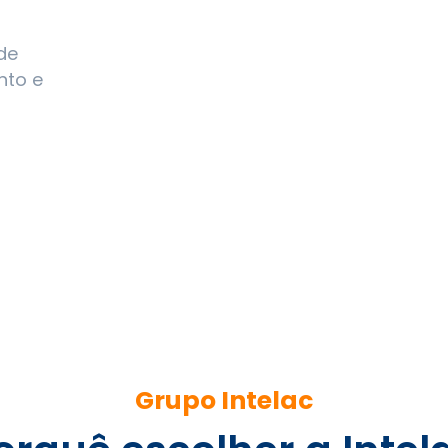
de
nto e
Grupo Intelac