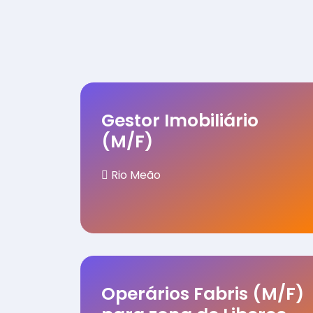
Gestor Imobiliário
(M/F)
Rio Meão
Operários Fabris (M/F)