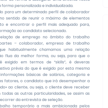
orma personalizada e individualizada.
o para um determinado perfil de colaborador
 no sentido de reunir o máximo de elementos
ento e encontrar o perfil mais adequado para,
ormação ao candidato selecionado.
 relação de emprego no âmbito do trabalho
partes – colaborador, empresa de trabalho
que habitualmente chamamos uma relação
ção flua da melhor forma, ou seja, para que o
 exigido em termos de “skills”, é deveras
ustiva prévia do que é exigido por esta mesma
informações básicas de salários, categoria e
es fatores, o candidato que irá desempenhar a
» ao cliente, ou seja, o cliente deve receber
todas as outras particularidades, se assim as
correr da entrevista de seleção.
abalho temporário a mais ambicionada pelos