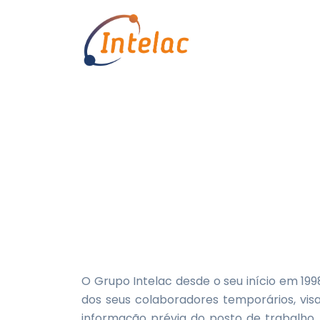
Vestir várias ca
Início
Sem categoria
Vestir 
O Grupo Intelac desde o seu início em 19
dos seus colaboradores temporários, vi
informação prévia do posto de trabalho.