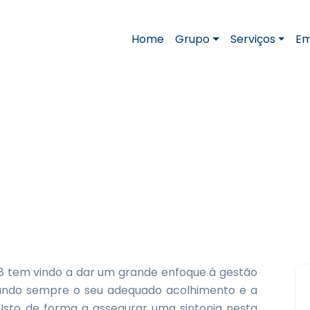
Home
Grupo
Serviços
Em
misolas
várias camisolas
98 tem vindo a dar um grande enfoque à gestão
sando sempre o seu adequado acolhimento e a
 Isto de forma a assegurar uma sintonia nesta