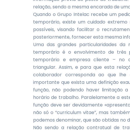
relação, sendo a mesma encarada de uma f
Quando o Grupo Intelac recebe um pedid
temporário, existe um cuidado extremo
possíveis, visando facilitar o recrutam
posteriormente, fornecer esta mesma inf
Uma das grandes particularidades da
temporário é o envolvimento de três 
temporário e empresa cliente – no 
triangular. Assim, e para que esta rela
colaborador corresponda ao que lhe é
importante que exista uma definição exa
função, não podendo haver limitação a 
horário de trabalho. Paralelamente a est
função deve ser devidamente «apresentado
não só o “curriculum vitae”, mas também 
podemos denominar, que são obtidas no de
Não sendo a relação contratual de tr