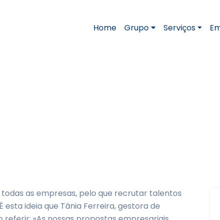
Home
Grupo
Serviços
Em
a visão de futuro
r com uma visão de futuro
 todas as empresas, pelo que recrutar talentos
esta ideia que Tânia Ferreira, gestora de
o referir: «As nossas propostas empresariais