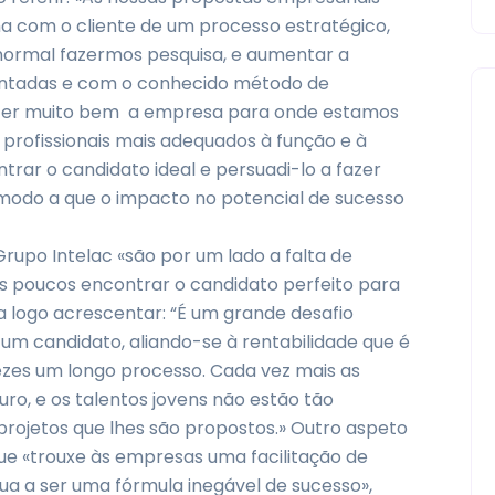
 com o cliente de um processo estratégico,
 normal fazermos pesquisa, e aumentar a
entadas e com o conhecido método de
ecer muito bem a empresa para onde estamos
profissionais mais adequados à função e à
trar o candidato ideal e persuadi-lo a fazer
odo a que o impacto no potencial de sucesso
Grupo Intelac «são por um lado a falta de
os poucos encontrar o candidato perfeito para
ra logo acrescentar: “É um grande desafio
um candidato, aliando-se à rentabilidade que é
ezes um longo processo. Cada vez mais as
o, e os talentos jovens não estão tão
 projetos que lhes são propostos.» Outro aspeto
ue «trouxe às empresas uma facilitação de
ua a ser uma fórmula inegável de sucesso»,