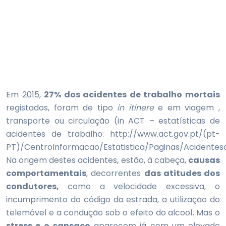
Em 2015,
27% dos acidentes de trabalho mortais
registados, foram de tipo
in itinere
e em viagem ,
transporte ou circulação (in ACT – estatísticas de
acidentes de trabalho: http://www.act.gov.pt/(pt-
PT)/CentroInformacao/Estatistica/Paginas/Acidentes
Na origem destes acidentes, estão, à cabeça,
causas
comportamentais
, decorrentes
das atitudes dos
condutores,
como a velocidade excessiva, o
incumprimento do código da estrada, a utilização do
telemóvel e a condução sob o efeito do alcool
.
Mas o
stress e o cansaço
aparecem já com um elevado