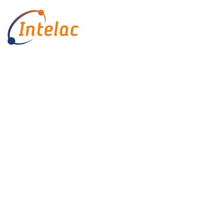
Condução Ecoeficiente:
mais tempo, mais
segurança e melhores
resultados!
Início
Sem categoria
Condução Ecoeficiente: mais tempo,
mais segurança e melhores resultados!